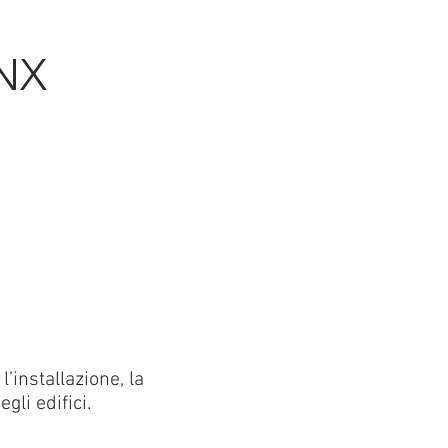
NX
’installazione, la
li edifici.