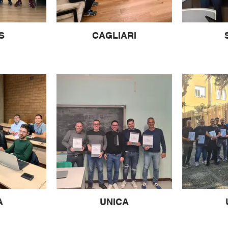
S
CAGLIARI
A
UNICA