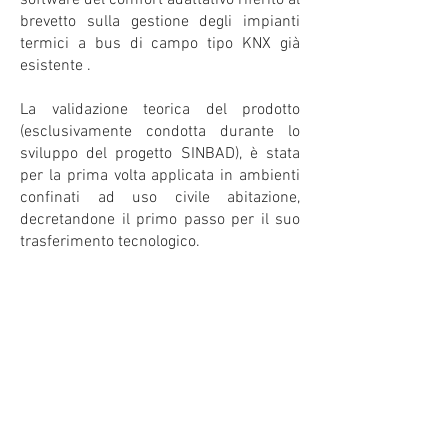
software del comfort adattativo riferito al
brevetto sulla gestione degli impianti
termici a bus di campo tipo KNX già
esistente .
La validazione teorica del prodotto
(esclusivamente condotta durante lo
sviluppo del progetto SINBAD), è stata
per la prima volta applicata in ambienti
confinati ad uso civile abitazione,
decretandone il primo passo per il suo
trasferimento tecnologico.
Il progetto "PREComfort A²" è
stato premiato a Torino presso
il Museo Egizio come:
"Miglior progetto nazionale di
Ricerca e Sviluppo" in
occasione dei KNX Awards